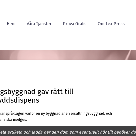
Hem
Våra Tjänster
Prova Gratis
Om Lex Press
gsbyggnad gav rätt till
yddsdispens
 ianspråktagen varför en ny byggnad är en ersättningsbyggnad, och
ens ska medges.
hela artikeln och ladda ner den dom som eventuellt hör till behöver du