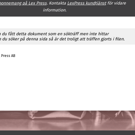
bonnemang på Lex Press
. Kontakta
LexPress kundtjänst
för vidare
information.
 du fått detta dokument som en sökträff men inte hittar
du söker på denna sida så är det troligt att träffen gjorts i filen.
x Press AB