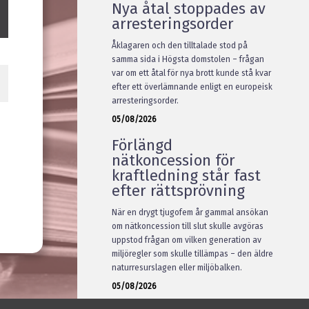
Nya åtal stoppades av
arresteringsorder
Åklagaren och den tilltalade stod på
samma sida i Högsta domstolen – frågan
var om ett åtal för nya brott kunde stå kvar
efter ett överlämnande enligt en europeisk
arresteringsorder.
05/08/2026
Förlängd
nätkoncession för
kraftledning står fast
efter rättsprövning
När en drygt tjugofem år gammal ansökan
om nätkoncession till slut skulle avgöras
uppstod frågan om vilken generation av
miljöregler som skulle tillämpas – den äldre
naturresurslagen eller miljöbalken.
05/08/2026