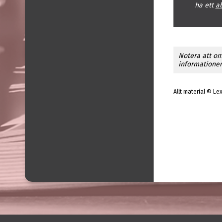
ha ett
a
Notera att om
informationen 
Allt material © Le