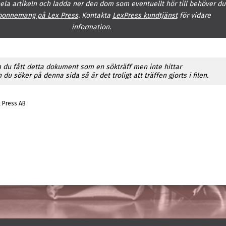
hela artikeln och ladda ner den dom som eventuellt hör till behöver du
bonnemang på Lex Press
. Kontakta
LexPress kundtjänst
för vidare
information.
 du fått detta dokument som en sökträff men inte hittar
du söker på denna sida så är det troligt att träffen gjorts i filen.
x Press AB