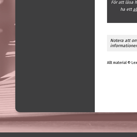
För att läsa 
ha ett
a
Notera att om
informationen 
Allt material © Le