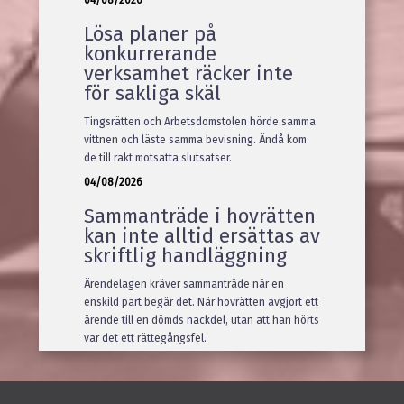
04/08/2026
Lösa planer på
konkurrerande
verksamhet räcker inte
för sakliga skäl
Tingsrätten och Arbetsdomstolen hörde samma
vittnen och läste samma bevisning. Ändå kom
de till rakt motsatta slutsatser.
04/08/2026
Sammanträde i hovrätten
kan inte alltid ersättas av
skriftlig handläggning
Ärendelagen kräver sammanträde när en
enskild part begär det. När hovrätten avgjort ett
ärende till en dömds nackdel, utan att han hörts
var det ett rättegångsfel.
04/08/2026
Rättskraftig