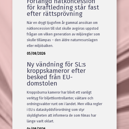
Förlängd nätkoncession
för kraftledning står fast
efter rättsprövning
När en drygt tjugofem år gammal ansökan om
nätkoncession till slut skulle avgöras uppstod
frågan om vilken generation av miljöregler som
skulle tillämpas – den äldre naturresurslagen
eller miljöbalken.
05/08/2026
Ny vändning för SL:s
kroppskameror efter
besked från EU-
domstolen
Kroppsburna kameror har blivit ett vanligt
verktyg för biljettkontrollanter, väktare och
ordningsvakter runt om i landet. Men vilka regler
i EU:s dataskyddsförordning som styr
skyldigheten att informera de som filmas har
länge varit oklart.