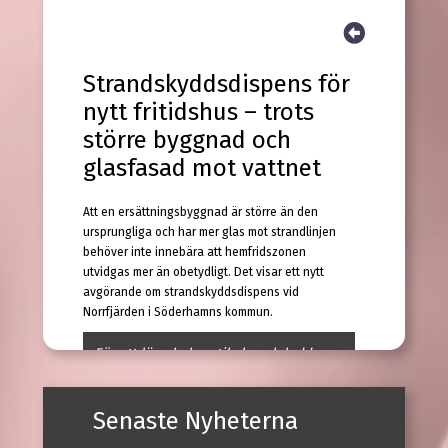
Strandskyddsdispens för
nytt fritidshus – trots
större byggnad och
glasfasad mot vattnet
Att en ersättningsbyggnad är större än den
ursprungliga och har mer glas mot strandlinjen
behöver inte innebära att hemfridszonen
utvidgas mer än obetydligt. Det visar ett nytt
avgörande om strandskyddsdispens vid
Norrfjärden i Söderhamns kommun.
För att läsa hela artikeln och ladda ner
den dom som eventuellt hör till
behöver du ha ett
abonnemang på Lex
Senaste Nyheterna
Press
. Kontakta
LexPress kundtjänst
för vidare information.