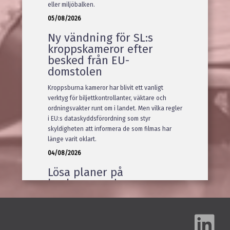
eller miljöbalken.
05/08/2026
Ny vändning för SL:s
kroppskameror efter
besked från EU-
domstolen
Kroppsburna kameror har blivit ett vanligt
verktyg för biljettkontrollanter, väktare och
ordningsvakter runt om i landet. Men vilka regler
i EU:s dataskyddsförordning som styr
skyldigheten att informera de som filmas har
länge varit oklart.
04/08/2026
Lösa planer på
konkurrerande
verksamhet räcker inte
för sakliga skäl
Tingsrätten och Arbetsdomstolen hörde samma