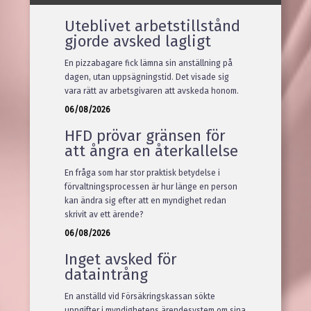
Uteblivet arbetstillstånd
gjorde avsked lagligt
Notera att om du fått detta dokument
En pizzabagare fick lämna sin anställning på
som en sökträff men inte hittar
informationen du söker på denna sida
dagen, utan uppsägningstid. Det visade sig
så är det troligt att träffen gjorts i filen.
vara rätt av arbetsgivaren att avskeda honom.
06/08/2026
Allt material © Lex Press AB
HFD prövar gränsen för
att ångra en återkallelse
En fråga som har stor praktisk betydelse i
förvaltningsprocessen är hur länge en person
kan ändra sig efter att en myndighet redan
skrivit av ett ärende?
06/08/2026
Inget avsked för
dataintrång
En anställd vid Försäkringskassan sökte
uppgifter i myndighetens ärendesystem om sina